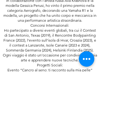
In collaborazione con l’artista russa Alla Krasnova e la
modella Gessica Perusi, ho vinto il primo premio nella
categoria Aerografo, decorando una Yamaha R1 e la
modella, un progetto che ha unito corpo e meccanica in
una performance artistica straordinaria.
Concorsi Internazionali:
Ho partecipato a diversi eventi globali, tra cui il Contest
di San Antonio, Texas (2019), il Rencontre Bodypainting
France (2022), l’evento sull’isola di Hvar, Croazia (2023), e
il contest a Lanzarote, Isole Canarie (2023 e 2024),
Sommerda Germania (2024), Helsinki Finlandia (2025).
Ogni viaggio è stato un'occasione per condividere la mia
arte e apprendere nuove tecniche.
Progetti Sociali:
Evento “Cancro al seno: ti racconto sulla mia pelle”
(2019):
Un progetto organizzato a Rosà da Rosanna Grompone,
in cui ho partecipato con entusiasmo per sensibilizzare e
comunicare attraverso l'arte.
Progetto “Cicatrici” (2019):
Ideato da Francesca Vianello e esposto al Teatro Fellini
di Roma, questo progetto ha esplorato le emozioni e le
storie personali attraverso l’arte del bodypainting.
Competenze Aggiuntive:
Automunita e Motomunita: Sono disponibile per
trasferte e pronta a seguire il mio lavoro ovunque mi
porti la mia passione.
Regolamenzaione Registro Imprese: