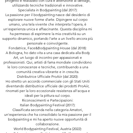
progetto è realizzato con cura e attenzione ai dettagli,
utilizzando tecniche tradizionali e innovative.
Specialista in Bodypainting (dal 2017):
La passione per il bodypainting nasce dal desiderio di
esplorare nuove forme d'arte. Dipingere sul corpo
umano, una tela vivente che interpreta l'opera, è
un'esperienza unica e affascinante. Questa disciplina mi
ha permesso di esprimere la mia creatività su un
supporto dinamico, portando l'arte a un livello ancora più
personale e coinvolgente.
Fondatrice, Face&Bodypainting House (dal 2018):
A Bologna, ho dato vita a una casa dedicata alla Body
Art, un luogo di incontro per appassionati e
professionisti. Qui, artisti di fama mondiale condividono
le loro conoscenze e tecniche, contribuendo a una
comunità creativa vibrante e in crescita.
Distributrice Ufficiale ProAiir (dal 2020):
Ho stretto un accordo commerciale con gli Stati Uniti
diventando distributrice ufficiale dei prodotti ProAiir,
rinomati per la loro eccezionale resistenza all'acqua e
ideali per la pittura sul corpo.
Riconoscimenti e Partecipazioni:
Italian Bodypainting Festival (2017):
Classificata seconda nella categoria Amatori,
un'esperienza che ha consolidato la mia passione per il
bodypainting e mi ha aperto nuove opportunità di
collaborazione.
World Bodypainting Festival, Austria (2022):