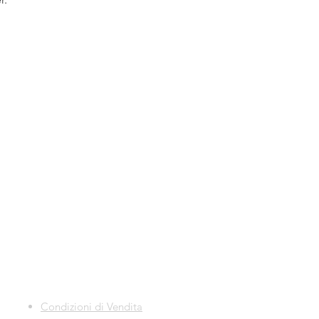
ento, ma un contributo 
zione, avrai accesso a 
l’aerografo in modo 
Back to Top
ibile, in presenza, per 
enza pratica e 
Condizioni di Vendita