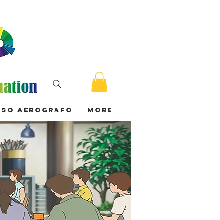
rso Aerografo
More