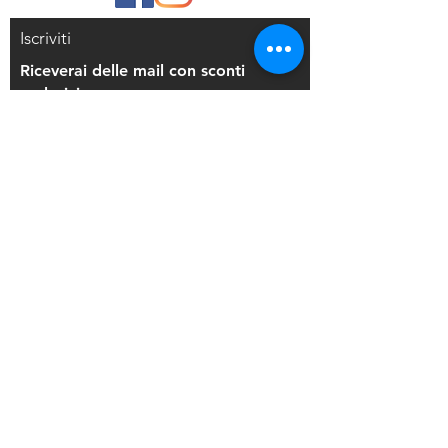
Iscriviti
Riceverai delle mail con sconti
esclusivi
Iscriviti alla mailing list
Resi e Rimborsi
Privacy Policy
Condizioni di Vendita
Copyright © 2021 Di Maio Decorazioni - P.
IVA:
03514271208
Back to Top