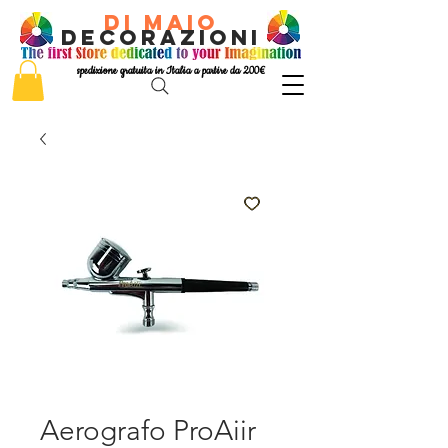
di Maio
decorazioni
spedizione gratuita in Italia a partire da 200€
Aerografo ProAiir