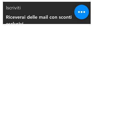
Iscriviti
Riceverai delle mail con sconti
esclusivi
Iscriviti alla mailing list
Resi e Rimborsi
Privacy Policy
Condizioni di Vendita
Copyright © 2021 Di Maio Decorazioni - P.
IVA:
03514271208
Back to Top