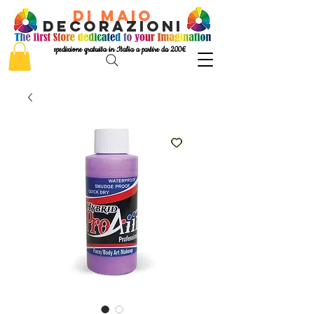
di Maio
decorazioni
spedizione gratuita in Italia a partire da 200€