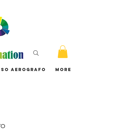
rso Aerografo
More
ro