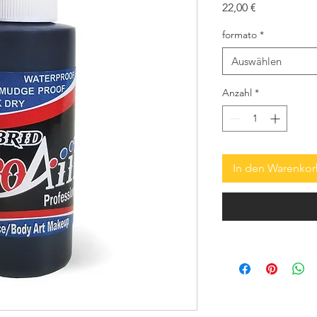
Preis
22,00 €
formato
*
Auswählen
Anzahl
*
In den Warenko