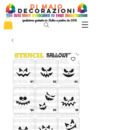
di Maio
decorazioni
spedizione gratuita in Italia a partire da 200€