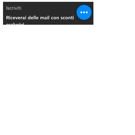
Iscriviti
Riceverai delle mail con sconti
esclusivi
Iscriviti alla mailing list
Resi e Rimborsi
Privacy Policy
Condizioni di Vendita
Copyright © 2021 Di Maio Decorazioni - P.
IVA:
03514271208
Back to Top