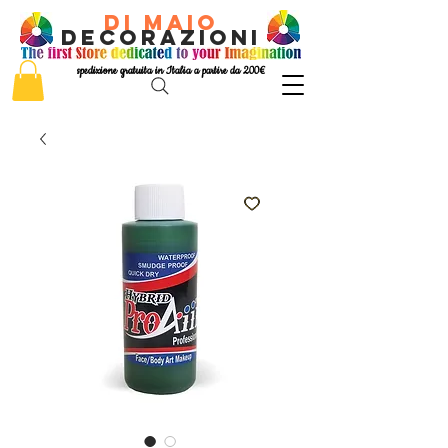
di Maio
decorazioni
spedizione gratuita in Italia a partire da 200€