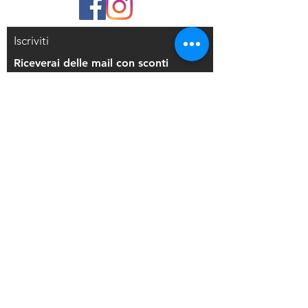
Iscriviti
Riceverai delle mail con sconti
esclusivi
Iscriviti alla mailing list
Resi e Rimborsi
Privacy Policy
Condizioni di Vendita
Copyright © 2021 Di Maio Decorazioni - P.
IVA:
03514271208