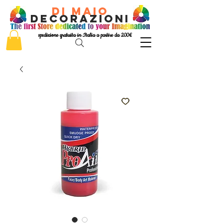
di Maio
decorazioni
spedizione gratuita in Italia a partire da 200€