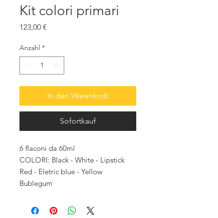
Kit colori primari
Preis
123,00 €
Anzahl
*
In den Warenkorb
Sofortkauf
6 flaconi da 60ml
COLORI: Black - White - Lipstick
Red - Eletric blue - Yellow
Bublegum