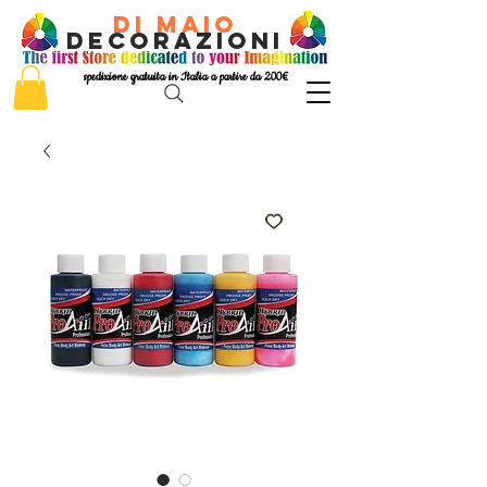
di Maio
decorazioni
spedizione gratuita in Italia a partire da 200€