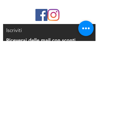
Iscriviti
Riceverai delle mail con sconti
esclusivi
Iscriviti alla mailing list
Resi e Rimborsi
Privacy Policy
Condizioni di Vendita
Copyright © 2021 Di Maio Decorazioni - P.