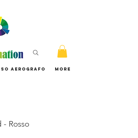
rso Aerografo
More
d - Rosso