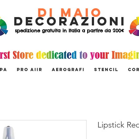
di Maio
decorazioni
spedizione gratuita in Italia a partire da 200€
MPA
PRO AIIR
AEROGRAFI
STENCIL
Co
Lipstick Re