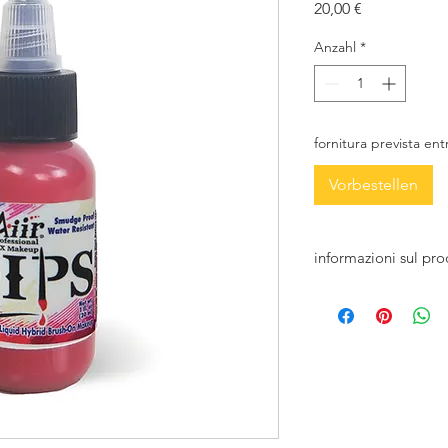
Preis
20,00 €
Anzahl
*
fornitura prevista en
Vorbestellen
informazioni sul pro
ProAiir DIPS è una fo
alcol cosmetico e alt
sulla pelle. A differen
resisterà a condizio
sudorazione, acqua, s
normalmente portere
Sebbene molto più re
dissolverà naturalme