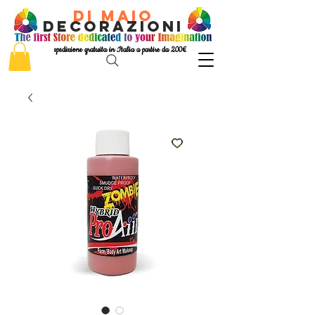
di Maio
decorazioni
spedizione gratuita in Italia a partire da 200€