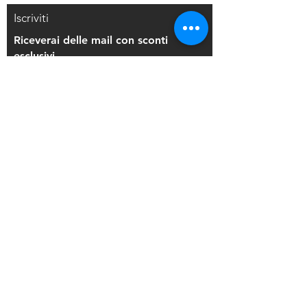
Iscriviti
Riceverai delle mail con sconti
esclusivi
Iscriviti alla mailing list
Resi e Rimborsi
Privacy Policy
Condizioni di Vendita
Copyright © 2021 Di Maio Decorazioni - P.
IVA:
03514271208
Back to Top