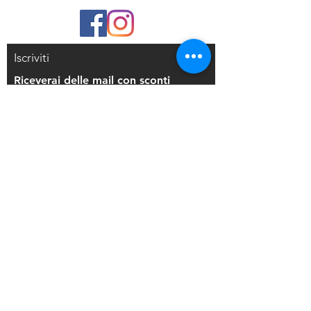
Iscriviti
Riceverai delle mail con sconti
esclusivi
Iscriviti alla mailing list
Resi e Rimborsi
Privacy Policy
Condizioni di Vendita
Copyright © 2021 Di Maio Decorazioni - P.
IVA:
03514271208