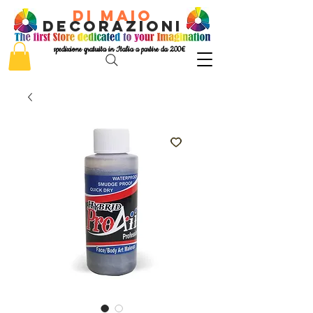
di Maio
decorazioni
spedizione gratuita in Italia a partire da 200€