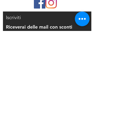
Iscriviti
Riceverai delle mail con sconti
esclusivi
Iscriviti alla mailing list
Resi e Rimborsi
Privacy Policy
Condizioni di Vendita
Copyright © 2021 Di Maio Decorazioni - P.
IVA:
03514271208