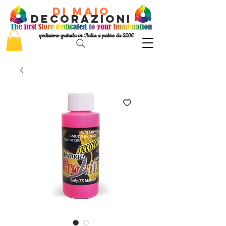
di Maio
decorazioni
spedizione gratuita in Italia a partire da 200€