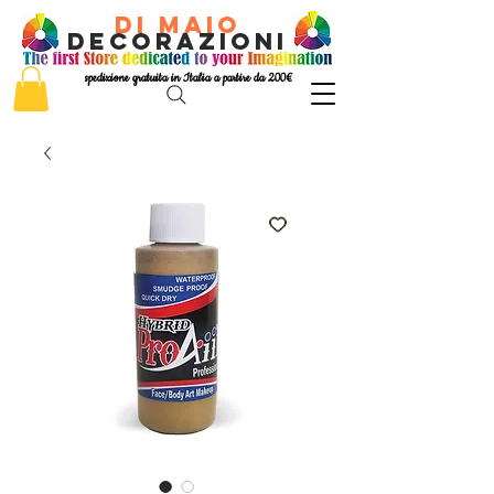
di Maio
decorazioni
spedizione gratuita in Italia a partire da 200€