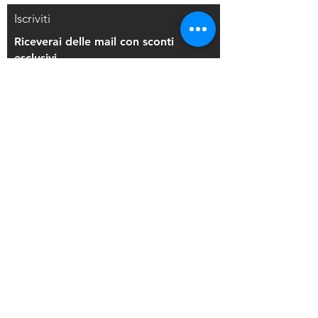
Iscriviti
Riceverai delle mail con sconti
esclusivi
Iscriviti alla mailing list
Resi e Rimborsi
Privacy Policy
Condizioni di Vendita
Copyright © 2021 Di Maio Decorazioni - P.
IVA:
03514271208
Back to Top