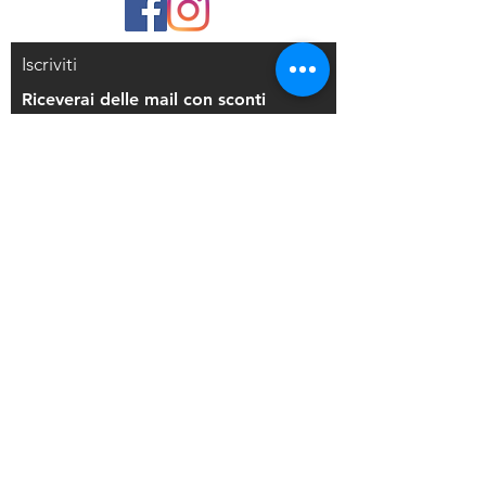
Iscriviti
Riceverai delle mail con sconti
esclusivi
Iscriviti alla mailing list
Resi e Rimborsi
Privacy Policy
Condizioni di Vendita
Copyright © 2021 Di Maio Decorazioni - P.
IVA:
03514271208