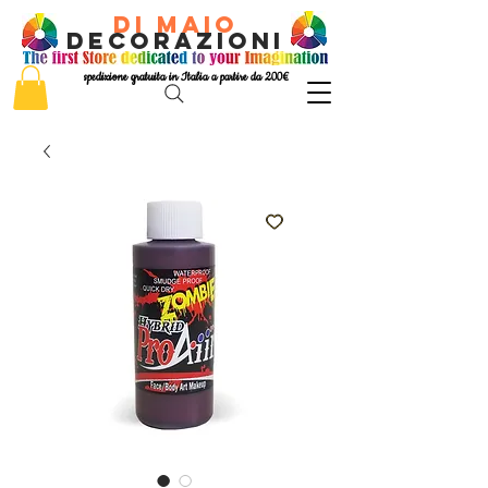
di Maio
decorazioni
spedizione gratuita in Italia a partire da 200€