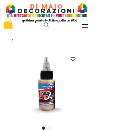
di Maio
decorazioni
spedizione gratuita in Italia a partire da 200€