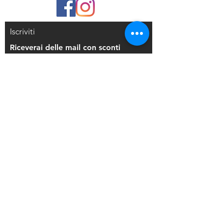
Iscriviti
Riceverai delle mail con sconti
esclusivi
Iscriviti alla mailing list
Resi e Rimborsi
Privacy Policy
Condizioni di Vendita
Copyright © 2021 Di Maio Decorazioni - P.
IVA:
03514271208