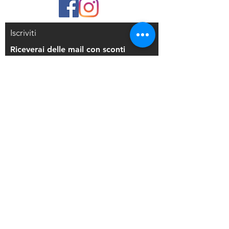
Iscriviti
Riceverai delle mail con sconti
esclusivi
Iscriviti alla mailing list
Resi e Rimborsi
Privacy Policy
Condizioni di Vendita
Copyright © 2021 Di Maio Decorazioni - P.
IVA:
03514271208