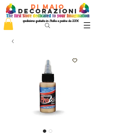
di Maio
decorazioni
spedizione gratuita in Italia a partire da 200€