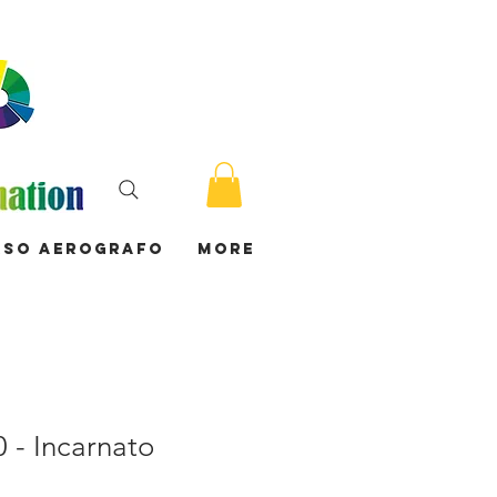
rso Aerografo
More
0 - Incarnato