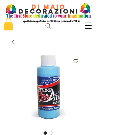
di Maio
decorazioni
spedizione gratuita in Italia a partire da 200€