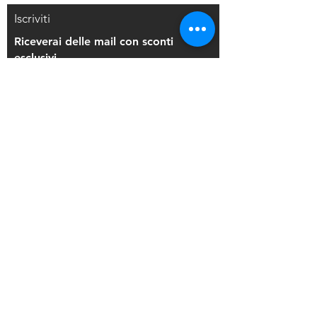
Iscriviti
Riceverai delle mail con sconti
esclusivi
Iscriviti alla mailing list
Resi e Rimborsi
Privacy Policy
Condizioni di Vendita
Copyright © 2021 Di Maio Decorazioni - P.
IVA:
03514271208
Back to Top