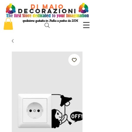
di Maio
decorazioni
spedizione gratuita in Italia a partire da 200€