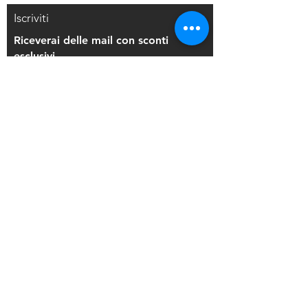
Iscriviti
Riceverai delle mail con sconti
esclusivi
Iscriviti alla mailing list
Resi e Rimborsi
Privacy Policy
Condizioni di Vendita
Copyright © 2021 Di Maio Decorazioni - P.
IVA:
03514271208
Back to Top