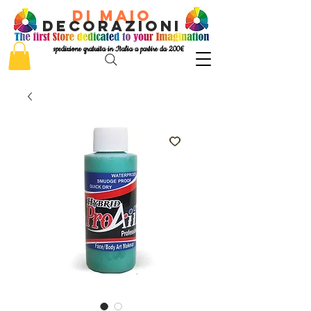
di Maio
decorazioni
spedizione gratuita in Italia a partire da 200€