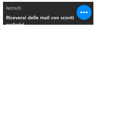
Iscriviti
Riceverai delle mail con sconti
esclusivi
Iscriviti alla mailing list
Resi e Rimborsi
Privacy Policy
Condizioni di Vendita
Copyright © 2021 Di Maio Decorazioni - P.
IVA:
03514271208
Back to Top