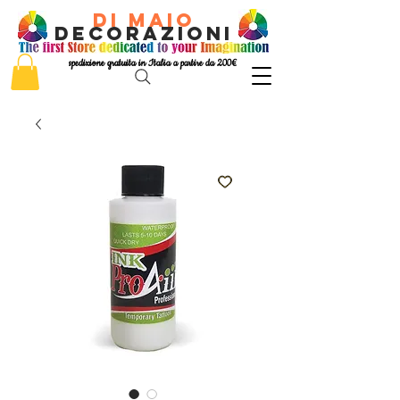
di Maio
decorazioni
spedizione gratuita in Italia a partire da 200€