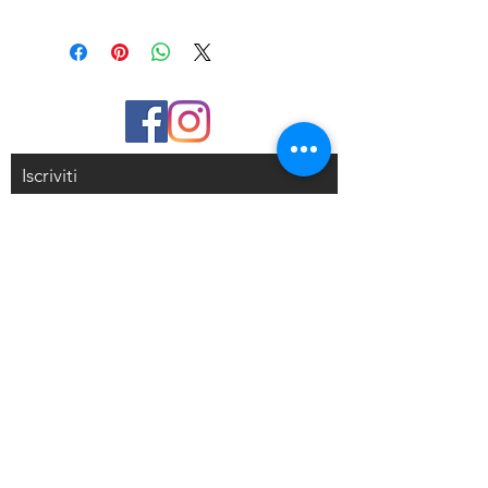
Iscriviti
Riceverai delle mail con sconti
esclusivi
Iscriviti alla mailing list
Resi e Rimborsi
Privacy Policy
Condizioni di Vendita