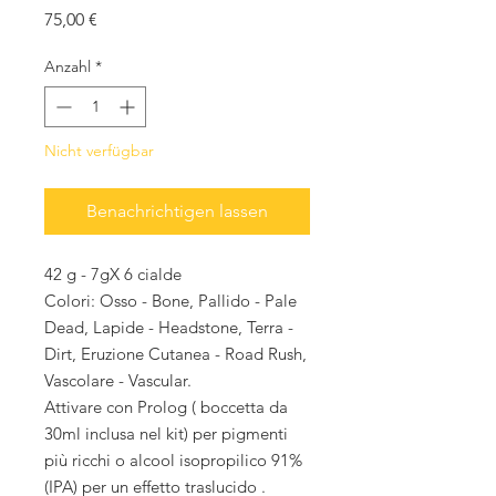
Preis
75,00 €
Anzahl
*
Nicht verfügbar
Benachrichtigen lassen
42 g - 7gX 6 cialde
Colori: Osso - Bone, Pallido - Pale
Dead, Lapide - Headstone, Terra -
Dirt, Eruzione Cutanea - Road Rush,
Vascolare - Vascular.
Attivare con Prolog ( boccetta da
30ml inclusa nel kit) per pigmenti
più ricchi o alcool isopropilico 91%
(IPA) per un effetto traslucido .