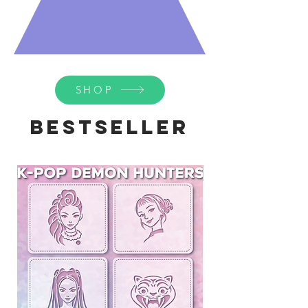
SHOP
Bestseller
Hybrid