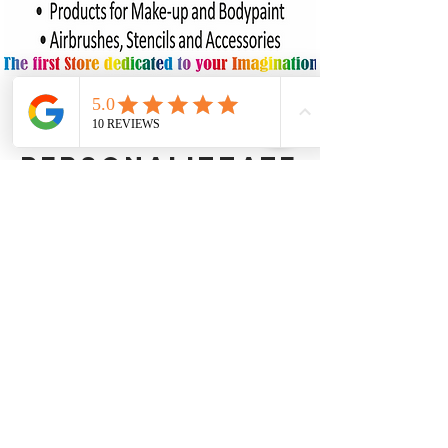
realizziamo
decorazioni
personalizzate
su ogni tipo di
superficie