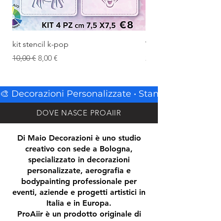
kit stencil k-pop
White - Bianco
Standardpreis
Sale-Preis
Preis
10,00 €
8,00 €
22,00 €
🎨 Decorazioni Personalizzate • Stampa • Insegne • 
DOVE NASCE PROAIIR
Di Maio Decorazioni è uno studio
creativo con sede a Bologna,
specializzato in decorazioni
personalizzate, aerografia e
bodypainting professionale per
eventi, aziende e progetti artistici in
Italia e in Europa.
ProAiir è un prodotto originale di